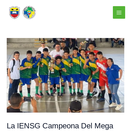
Ir
Navegación
Main
al
de
Menu
contenido
entradas
La IENSG Campeona Del Mega